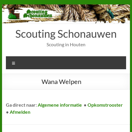
Ga
naar
de
inhoud
Scouting Schonauwen
Scouting in Houten
Menu
Wana Welpen
Ga direct naar:
Algemene informatie
●
Opkomstrooster
●
Afmelden