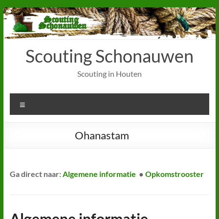
Ga
naar
de
inhoud
Scouting Schonauwen
Scouting in Houten
Menu
Ohanastam
Ga direct naar:
Algemene informatie
●
Opkomstrooster
Algemene informatie